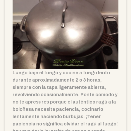
Luego baje el fuego y cocine a fuego lento
durante aproximadamente 2 o 3 horas,
siempre con la tapa ligeramente abierta,
revolviendo ocasionalmente. Ponte cómodo y
no te apresures porque el auténtico ragú a la
boloñesa necesita paciencia, cocinarlo
lentamente haciendo burbujas. ¡Tener
paciencia no significa olvidar el ragú al fuego!