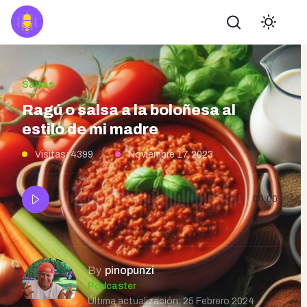
Buscar
Salsas
Ragú o salsa a la boloñesa al
estilo de mi madre
Visitas: 4399
Noviembre 17, 2023
00:00
By
pinopunzi
Podcaster
Última actualización: 25 Febrero 2024