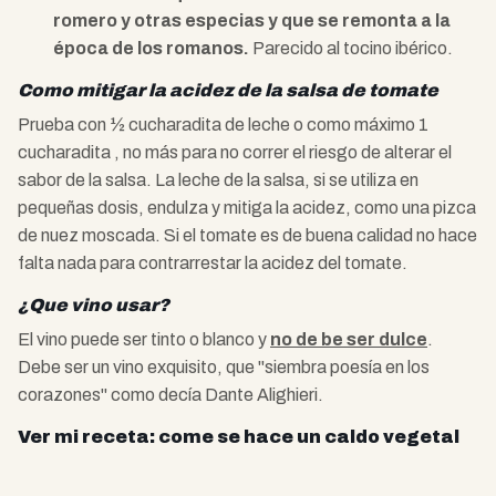
romero y otras especias y que se remonta a la
época de los romanos.
Parecido al tocino ibérico.
Como mitigar la acidez de la salsa de tomate
Prueba con ½ cucharadita de leche o como máximo 1
cucharadita , no más para no correr el riesgo de alterar el
sabor de la salsa. La leche de la salsa, si se utiliza en
pequeñas dosis, endulza y mitiga la acidez, como una pizca
de nuez moscada. Si el tomate es de buena calidad no hace
falta nada para contrarrestar la acidez del tomate.
¿Que vino usar?
El vino puede ser tinto o blanco y
no de be ser dulce
.
Debe ser un vino exquisito, que "siembra poesía en los
corazones" como decía Dante Alighieri.
Ver mi receta: come se hace un caldo vegetal