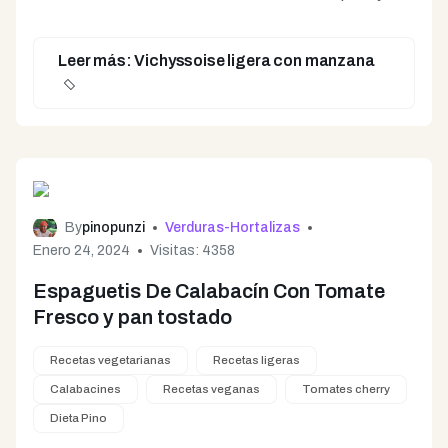
crema y se puede servir fría o caliente.
Leer más: Vichyssoise ligera con manzana
By
pinopunzi
Verduras-Hortalizas
Enero 24, 2024
Visitas: 4358
Espaguetis De Calabacín Con Tomate
Fresco y pan tostado
Recetas vegetarianas
Recetas ligeras
Calabacines
Recetas veganas
Tomates cherry
Dieta Pino