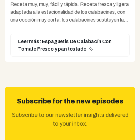
Receta muy, muy, fácil y rápida. Receta fresca y ligera
adaptada a la estacionalidad de los calabacines, con
una cocción muy corta, los calabacines sustituyen la
pasta por una salsa ligera de tomates cherry recién
escaldados. Buena para los niños para que coman
Leer más: Espaguetis De Calabacín Con
verduras.
Tomate Fresco y pan tostado
Subscribe for the new episodes
Subscribe to our newsletter insights delivered
to your inbox.