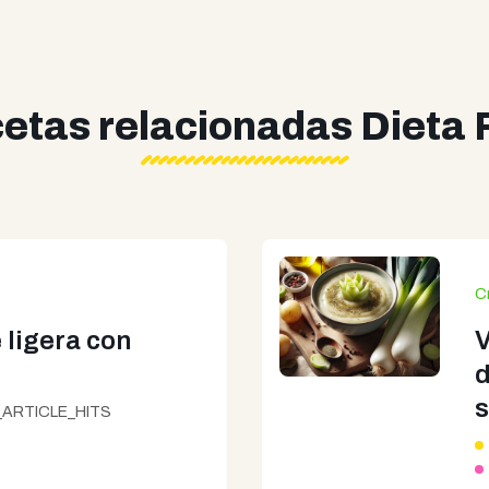
etas relacionadas Dieta 
C
 ligera con
V
d
s
ARTICLE_HITS