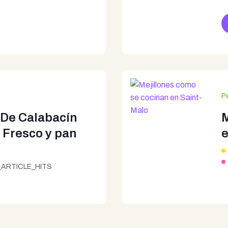
P
 De Calabacín
M
 Fresco y pan
e
ARTICLE_HITS