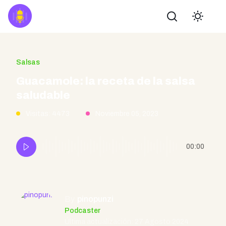
Buscar
Salsas
Guacamole: la receta de la salsa
saludable
Visitas: 4473
Noviembre 05, 2023
00:00
By
pinopunzi
Podcaster
Última actualización: 27 Agosto 2024