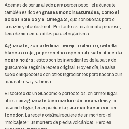
Además de ser un aliado para perder peso , el aguacate
también es rico en
grasas monoinsaturadas, como el
ácido linoleico y el Omega 3
, que son buenas para el
corazón y el colesterol . Por tanto es un alimento precioso,
lleno de nutrientes útiles para el organismo.
Aguacate, zumo de lima, perejíl o cilantro, cebolla
blanca o roja, peperoncino (opcional), sal y pimienta
negra negra
: estos son los ingredientes de la salsa de
guacamole según la receta original. Hoy en día, la salsa
suele enriquecerse con otros ingredientes para hacerla aún
más sabrosa y sabrosa.
El secreto de un Guacamole perfecto es, en primer lugar,
utilizar un
aguacate bien maduro de pocos días
y, en
segundo lugar, tener paciencia para
machacar con un
tenedor.
La receta original requiere de un mortero (el
"molcajete", un mortero de piedra volcánica). Pero es