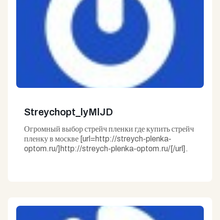
Streychopt_lyMlJD
Огромный выбор стрейч пленки где купить стрейч
пленку в москве [url=http://streych-plenka-
optom.ru/]http://streych-plenka-optom.ru/[/url].