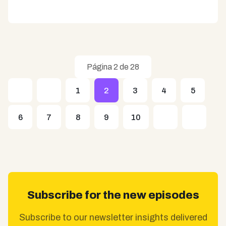
Página 2 de 28
1
2
3
4
5
6
7
8
9
10
Subscribe for the new episodes
Subscribe to our newsletter insights delivered