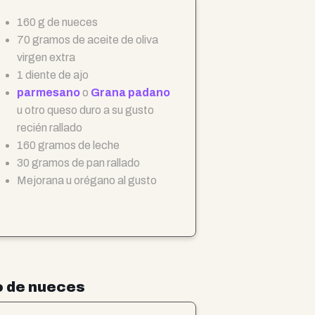
160 g de nueces
70 gramos de aceite de oliva
virgen extra
1 diente de ajo
parmesano
o
Grana padano
u otro queso duro a su gusto
recién rallado
160 gramos de leche
30 gramos de pan rallado
Mejorana u orégano al gusto
o de nueces