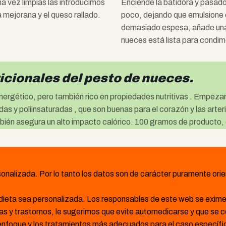
na vez limpias las introducimos
Enciende la batidora y pasado
la mejorana y el queso rallado.
poco, dejando que emulsione c
demasiado espesa, añade una
nueces está lista para condime
icionales del pesto de nueces.
ergético, pero también rico en propiedades nutritivas . Empezan
s y poliinsaturadas , que son buenas para el corazón y las arteri
mbién asegura un alto impacto calórico. 100 gramos de producto, 
onalizada. Por lo tanto los datos son de carácter puramente orie
dieta sea personalizada. Los responsables de este web se exime
ias y trastornos, le sugerimos que evite automedicarse y que se
 enfoque y los tratamientos más adecuados para el caso específi