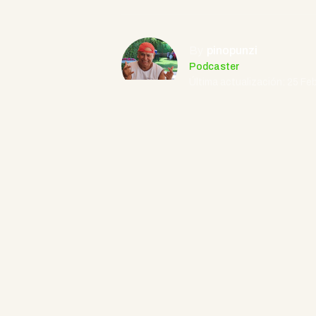
By
pinopunzi
Podcaster
Última actualización: 25 Fe