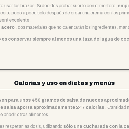
a usar los brazos. Si decides probar suerte con el mortero,
empi
aceite poco a poco solo después de crear una crema con los prime
 será excelente.
o acero
, dos materiales que no calentarán los ingredientes, mant
o es conservar siempre al menos una taza del agua de coc
Calorías y uso en dietas y menús
rven para unos 450 gramos de salsa de nueces aproxim
 de salsa aporta aproximadamente 247 calorías
. Cantidad n
e añadir otros alimentos.
es respetar las dosis, utilizando
sólo una cucharada con la ca