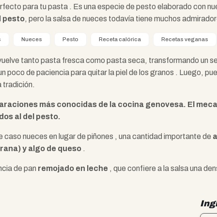
rfecto para tu pasta . Es una especie de pesto elaborado con nu
l
pesto
, pero la salsa de nueces todavía tiene muchos admirador
s
Nueces
Pesto
Receta calórica
Recetas veganas
elve tanto pasta fresca como pasta seca, transformando un senci
 un poco de paciencia para quitar la piel de los granos . Luego, pu
 tradición.
eparaciones más conocidas de la cocina genovesa. El meca
dos al del pesto.
te caso nueces en lugar de piñones , una cantidad importante de
a
orana) y algo de queso
.
ncia de pan
remojado en leche
, que confiere a la salsa una 
Ing