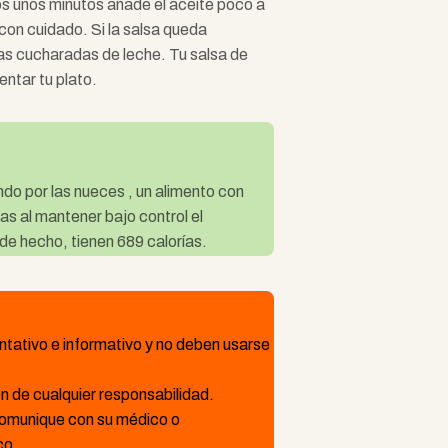
s ​​unos minutos añade el aceite poco a
on cuidado. Si la salsa queda
s cucharadas de leche. Tu salsa de
ntar tu plato.
do por las nueces , un alimento con
as al mantener bajo control el
de hecho, tienen 689 calorías.
ntativo e informativo y no deben usarse
n de cualquier responsabilidad.
 comunique con su médico o
co.