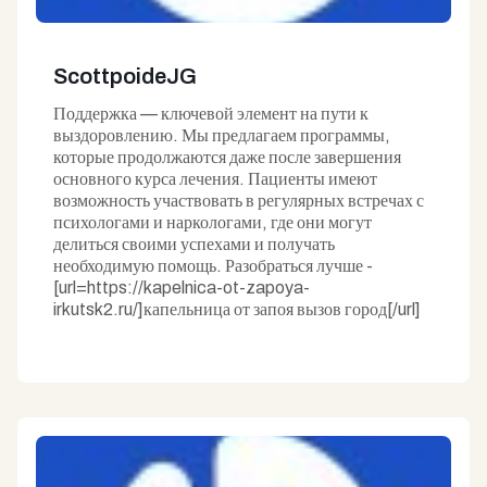
ScottpoideJG
Поддержка — ключевой элемент на пути к
выздоровлению. Мы предлагаем программы,
которые продолжаются даже после завершения
основного курса лечения. Пациенты имеют
возможность участвовать в регулярных встречах с
психологами и наркологами, где они могут
делиться своими успехами и получать
необходимую помощь. Разобраться лучше -
[url=https://kapelnica-ot-zapoya-
irkutsk2.ru/]капельница от запоя вызов город[/url]