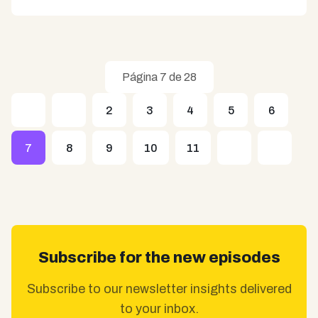
Página 7 de 28
2
3
4
5
6
7
8
9
10
11
Subscribe for the new episodes
Subscribe to our newsletter insights delivered
to your inbox.