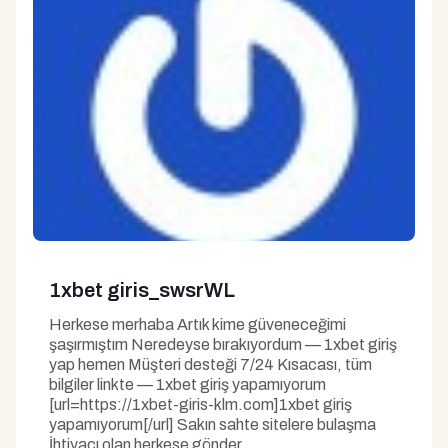
1xbet giris_swsrWL
Herkese merhaba Artık kime güveneceğimi
şaşırmıştım Neredeyse bırakıyordum — 1xbet giriş
yap hemen Müşteri desteği 7/24 Kısacası, tüm
bilgiler linkte — 1xbet giriş yapamıyorum
[url=https://1xbet-giris-klm.com]1xbet giriş
yapamıyorum[/url] Sakın sahte sitelere bulaşma
İhtiyacı olan herkese gönder