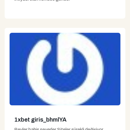
1xbet giris_bhmlYA
Beyler bahis severler Siteler sürekli değişiyor,