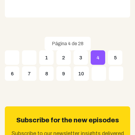
Página 4 de 28
1
2
3
4
5
6
7
8
9
10
Subscribe for the new episodes
Subscribe to our newsletter insights delivered