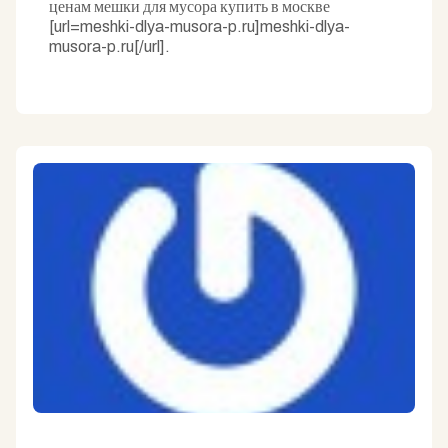
ценам мешки для мусора купить в москве
[url=meshki-dlya-musora-p.ru]meshki-dlya-
musora-p.ru[/url].