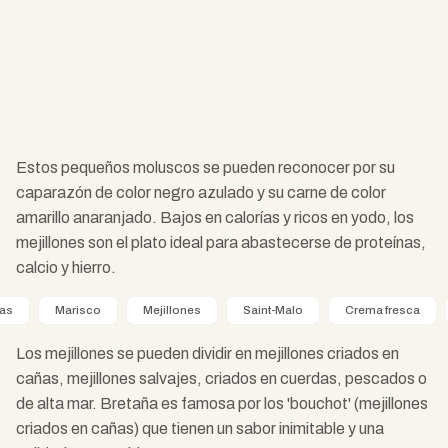
Estos pequeños moluscos se pueden reconocer por su
caparazón de color negro azulado y su carne de color
amarillo anaranjado. Bajos en calorías y ricos en yodo, los
mejillones son el plato ideal para abastecerse de proteínas,
calcio y hierro.
ras
Marisco
Mejillones
Saint-Malo
Crema fresca
Los mejillones se pueden dividir en mejillones criados en
cañas, mejillones salvajes, criados en cuerdas, pescados o
de alta mar. Bretaña es famosa por los 'bouchot' (mejillones
criados en cañas) que tienen un sabor inimitable y una