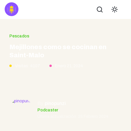
Buscar
Pescados
Mejillones como se cocinan en
Saint-Malo
Visitas: 4107
Enero 21, 2024
By
pinopunzi
Podcaster
Última actualización: 25 Febrero 2024