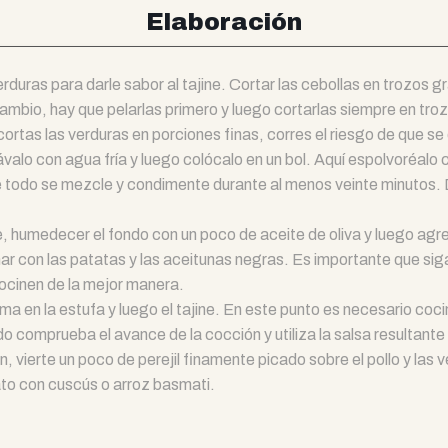
Elaboración
rduras para darle sabor al tajine. Cortar las cebollas en trozos g
ambio, hay que pelarlas primero y luego cortarlas siempre en t
 cortas las verduras en porciones finas, corres el riesgo de que s
lávalo con agua fría y luego colócalo en un bol. Aquí espolvoréalo
ue todo se mezcle y condimente durante al menos veinte minutos.
, humedecer el fondo con un poco de aceite de oliva y luego agrega
ar con las patatas y las aceitunas negras. Es importante que sig
cocinen de la mejor manera.
ma en la estufa y luego el tajine. En este punto es necesario coc
o comprueba el avance de la cocción y utiliza la salsa resultant
, vierte un poco de perejil finamente picado sobre el pollo y las 
to con cuscús o arroz basmati.