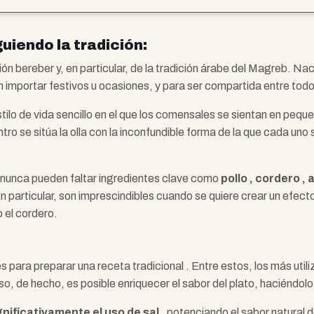
uiendo la tradición:
ición bereber y, en particular, de la tradición árabe del Magreb. 
n importar festivos u ocasiones, y para ser compartida entre tod
stilo de vida sencillo en el que los comensales se sientan en peq
ro se sitúa la olla con la inconfundible forma de la que cada uno
ne nunca pueden faltar ingredientes clave como
pollo , cordero , 
en particular, son imprescindibles cuando se quiere crear un efect
 el cordero.
para preparar una receta tradicional . Entre estos, los más util
uso, de hecho, es posible enriquecer el sabor del plato, haciéndo
gnificativamente el uso de sal
, potenciando el sabor natural d