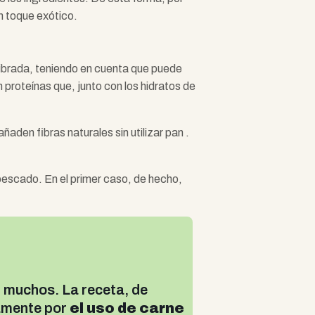
un toque exótico.
librada, teniendo en cuenta que puede
 proteínas que, junto con los hidratos de
ñaden fibras naturales sin utilizar pan .
pescado. En el primer caso, de hecho,
n muchos. La receta, de
samente por
el uso de carne