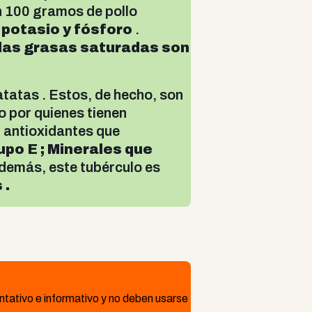
n 100 gramos de pollo
e
potasio y fósforo
.
las grasas saturadas son
atatas . Estos, de hecho, son
o por quienes tienen
: antioxidantes que
upo E ; Minerales que
emás, este tubérculo es
 .
ntativo e informativo y no deben usarse