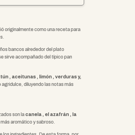
Nació originalmente como una receta para
os.
ueños bancos alrededor del plato
 se sirve acompañado del típico pan
atún , aceitunas , limón , verduras y,
o agridulce, diluyendo las notas más
izados son la
canela , el azafrán , la
lo más aromático y sabroso.
e los ingredientes. De esta forma, por