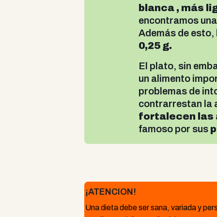
blanca , más li
encontramos una 
Además de esto,
0,25 g.
El plato, sin emb
un alimento impor
problemas de into
contrarrestan la 
fortalecen las 
famoso por sus
p
¡ATENCION!
Una dieta debe ser sana, variada y pers