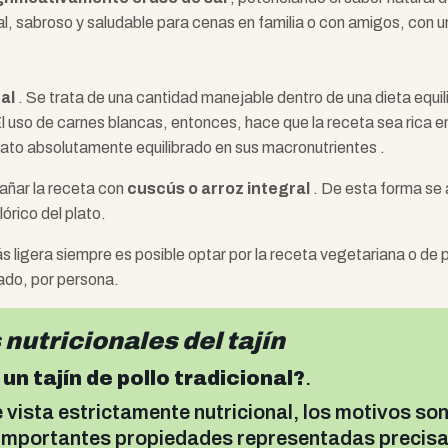
ual, sabroso y saludable para cenas en familia o con amigos, con 
al
. Se trata de una cantidad manejable dentro de una dieta equi
 uso de carnes blancas, entonces, hace que la receta sea rica en
ato absolutamente equilibrado en sus macronutrientes .
añar la receta con
cuscús o arroz integral
. De esta forma se a
órico del plato.
 ligera siempre es posible optar por la receta vegetariana o de 
ado, por persona.
nutricionales del tajín
un tajín de pollo tradicional?
.
 vista estrictamente nutricional, los motivos so
n importantes propiedades representadas preci