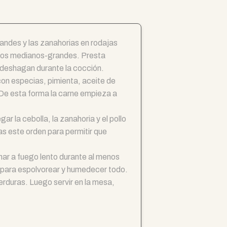
randes y las zanahorias en rodajas
rozos medianos-grandes. Presta
e deshagan durante la cocción.
 con especias, pimienta, aceite de
 De esta forma la carne empieza a
r la cebolla, la zanahoria y el pollo
as este orden para permitir que
inar a fuego lento durante al menos
e para espolvorear y humedecer todo.
verduras. Luego servir en la mesa,