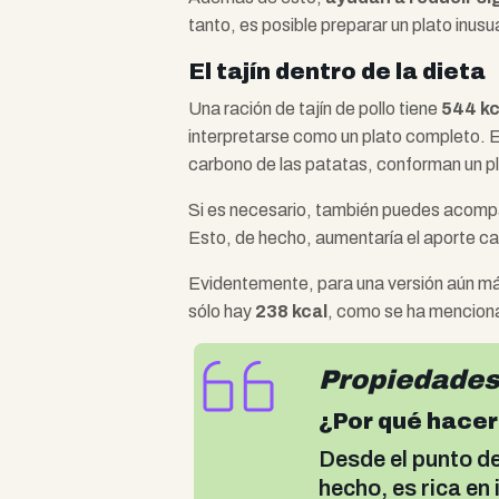
tanto, es posible preparar un plato inus
El tajín dentro de la dieta
Una ración de tajín de pollo tiene
544 kc
interpretarse como un plato completo. El
carbono de las patatas, conforman un pl
Si es necesario, también puedes acomp
Esto, de hecho, aumentaría el aporte cal
Evidentemente, para una versión aún más
sólo hay
238 kcal
, como se ha mencion
Propiedades 
¿Por qué hacer 
Desde el punto de
hecho, es rica e