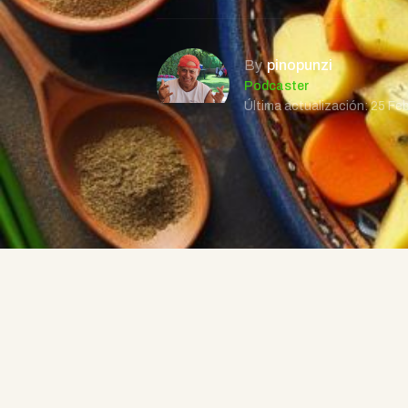
By
pinopunzi
Podcaster
Última actualización: 25 Fe