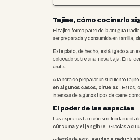
Tajine, cómo cocinarlo sig
El tajine forma parte de la antigua trad
ser preparada y consumida en familia, si
Este plato, de hecho, está ligado a un e
colocado sobre una mesa baja. En el cent
árabe.
A la hora de preparar un suculento taji
en algunos casos, ciruelas
. Estos, 
intensas de algunos tipos de carne como
El poder de las especias
Las especias también son fundamentales 
cúrcuma y el jengibre
. Gracias a su 
Además de esto,
ayudan a reducir si