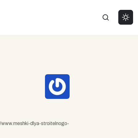
Buscar
//www.meshki-dlya-stroitelnogo-