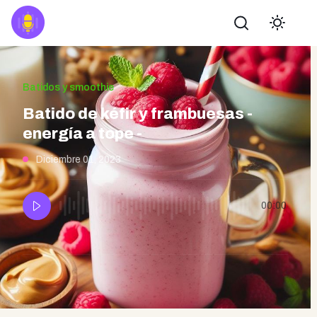
Buscar
Batidos y smoothie
Batido de kéfir y frambuesas -
energía a tope -
Diciembre 01, 2023
00:00